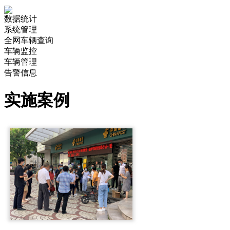
数据统计
系统管理
全网车辆查询
车辆监控
车辆管理
告警信息
实施案例