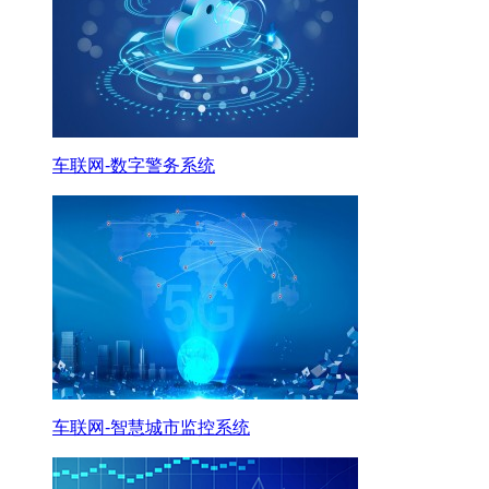
车联网-数字警务系统
车联网-智慧城市监控系统