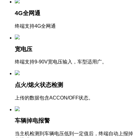
4G全网通
终端支持4G全网通
宽电压
终端支持9-90V宽电压输入，车型适用广。
点火/熄火状态检测
上传的数据包含ACCON/OFF状态。
车辆掉电报警
当主机检测到车辆电压低到一定值后，终端自动上报掉