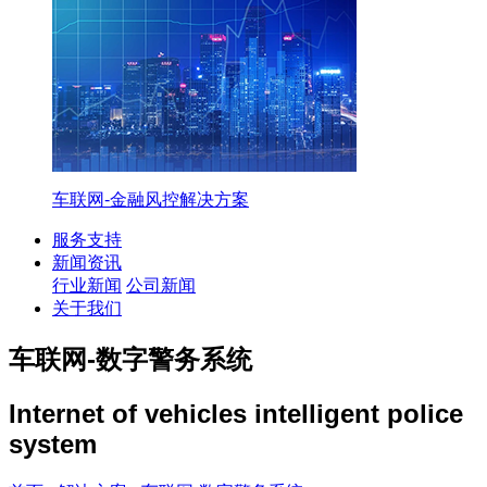
车联网-金融风控解决方案
服务支持
新闻资讯
行业新闻
公司新闻
关于我们
车联网-数字警务系统
Internet of vehicles intelligent police
system