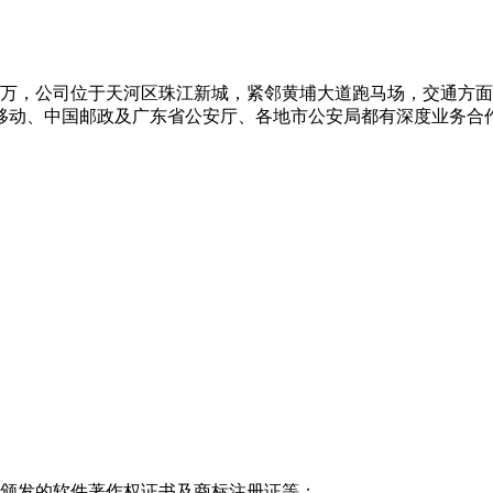
000万，公司位于天河区珠江新城，紧邻黄埔大道跑马场，交通
移动、中国邮政及广东省公安厅、各地市公安局都有深度业务合
颁发的软件著作权证书及商标注册证等；