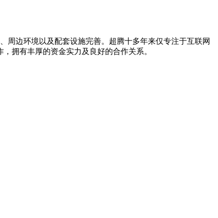
方面、周边环境以及配套设施完善。超腾十多年来仅专注于互联网
作，拥有丰厚的资金实力及良好的合作关系。