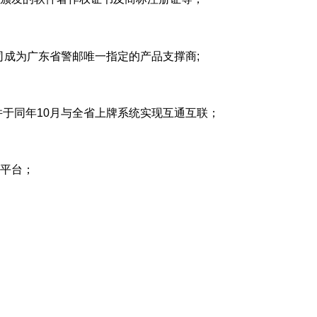
我司成为广东省警邮唯一指定的产品支撑商;
并于同年10月与全省上牌系统实现互通互联；
平台；